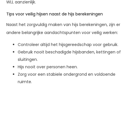
WLL aanzienlijk.
Tips voor veilig hijsen naast de hijs berekeningen
Naast het zorgvuldig maken van hijs berekeningen, zijn er
andere belangrijke aandachtspunten voor veilig werken:
Controleer altijd het hijsgereedschap voor gebruik.
Gebruik nooit beschadigde hijsbanden, kettingen of
sluitingen.
Hijs nooit over personen heen.
Zorg voor een stabiele ondergrond en voldoende
ruimte.
Gebruik gekeurd materiaal met duidelijke WLL-
markeringen.
Niet alleen het hijsgereedschap berekenen is belangrijk,
ook visuele inspectie en certificering spelen een grote rol
in veilig werken.