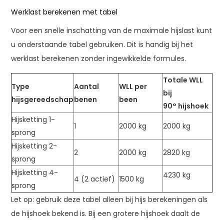
Werklast berekenen met tabel
Voor een snelle inschatting van de maximale hijslast kunt
u onderstaande tabel gebruiken. Dit is handig bij het
werklast berekenen zonder ingewikkelde formules.
Totale WLL
Type
Aantal
WLL per
bij
hijsgereedschap
benen
been
90°
hijshoek
Hijsketting 1-
1
2000 kg
2000 kg
sprong
Hijsketting 2-
2
2000 kg
2820 kg
sprong
Hijsketting 4-
4230 kg
4 (2 actief)
1500 kg
sprong
Let op: gebruik deze tabel alleen bij hijs berekeningen als
de hijshoek bekend is. Bij een grotere hijshoek daalt de