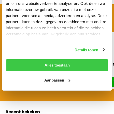
en om ons websiteverkeer te analyseren. Ook delen we
informatie over uw gebruik van onze site met onze
BEKIJK OOK EENS
partners voor social media, adverteren en analyse. Deze
Vergelijkbare producten
partners kunnen deze gegevens combineren met andere
informatie die u aan ze heeft verstrekt of die ze hebben
verzameld op basis van uw gebruik van hun services.
Details tonen
Dommekracht 1.5 ton DELTA
Dommekracht Brano 5
Alles toestaan
€ 191,66
€ 286,25
Aanpassen
Recent bekeken