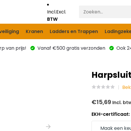
Incl.
Excl.
BTW
eiliging
Kranen
Ladders en Trappen
Ladingzeke
p van prijs!
Vanaf €500 gratis verzonden
Ook 24
Harpslui
Bek
€15,69
Incl. bt
EKH-certificaat