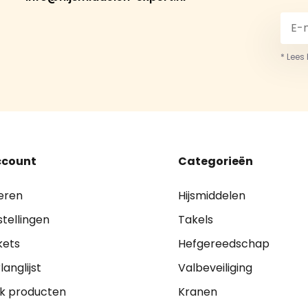
* Lees
ccount
Categorieën
eren
Hijsmiddelen
stellingen
Takels
kets
Hefgereedschap
langlijst
Valbeveiliging
jk producten
Kranen