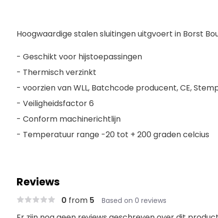
Hoogwaardige stalen sluitingen uitgvoert in Borst Bo
- Geschikt voor hijstoepassingen
- Thermisch verzinkt
- voorzien van WLL, Batchcode producent, CE, Stem
- Veiligheidsfactor 6
- Conform machinerichtlijn
- Temperatuur range -20 tot + 200 graden celcius
Reviews
0
from
5
Based on 0 reviews
Er zijn nog geen reviews geschreven over dit product.