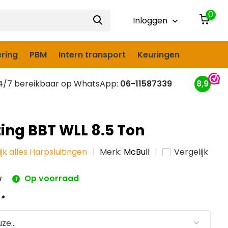
0
Inloggen
ring
PBM
Intern transport
Keuringen
/7 bereikbaar op WhatsApp:
06-11587339
8,9
ting BBT WLL 8.5 Ton
ijk alles Harpsluitingen
Merk:
McBull
Vergelijk
w
Op voorraad
:
*