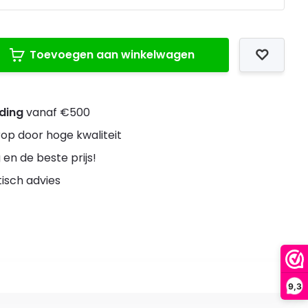
Toevoegen aan winkelwagen
nding
vanaf €500
rop door hoge kwaliteit
 en de beste prijs!
stisch advies
9,3