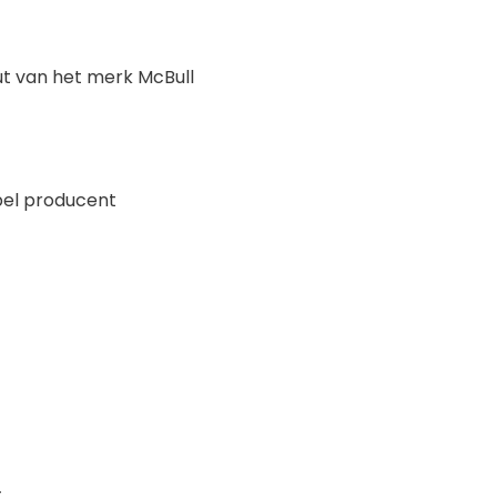
ut van het merk McBull
pel producent
.