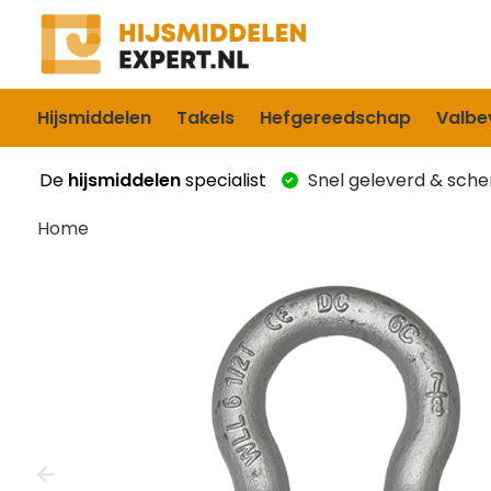
Hijsmiddelen
Takels
Hefgereedschap
Valbev
De
hijsmiddelen
specialist
Snel geleverd & scher
Home