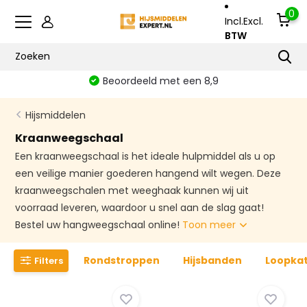
0
Incl.
Excl.
BTW
Vanaf €500 gratis verzonden
Hijsmiddelen
Kraanweegschaal
Een kraanweegschaal is het ideale hulpmiddel als u op
een veilige manier goederen hangend wilt wegen. Deze
kraanweegschalen met weeghaak kunnen wij uit
voorraad leveren, waardoor u snel aan de slag gaat!
Bestel uw hangweegschaal online!
Toon meer
Rondstroppen
Hijsbanden
Loopka
Filters