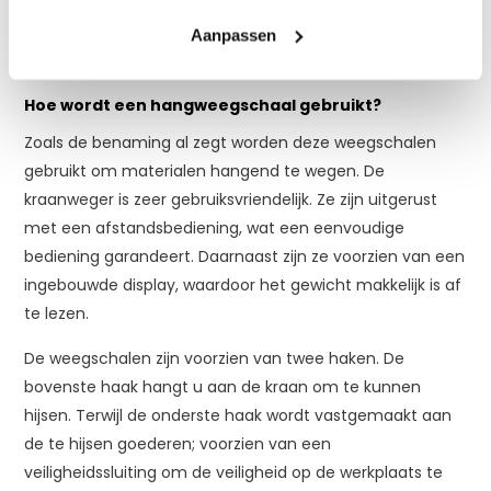
slechts een afwijking van 0.1%. Welke weeghaak u ook
kiest, u geniet altijd de allerhoogste kwaliteit, aangezien
Aanpassen
ze zijn gemaakt van de beste materialen.
Hoe wordt een hangweegschaal gebruikt?
Zoals de benaming al zegt worden deze weegschalen
gebruikt om materialen hangend te wegen. De
kraanweger is zeer gebruiksvriendelijk. Ze zijn uitgerust
met een afstandsbediening, wat een eenvoudige
bediening garandeert. Daarnaast zijn ze voorzien van een
ingebouwde display, waardoor het gewicht makkelijk is af
te lezen.
De weegschalen zijn voorzien van twee haken. De
bovenste haak hangt u aan de kraan om te kunnen
hijsen. Terwijl de onderste haak wordt vastgemaakt aan
de te hijsen goederen; voorzien van een
veiligheidssluiting om de veiligheid op de werkplaats te