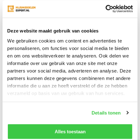
€6.854,65
Excl. btw
Bekijken
Vergelijk
Deze website maakt gebruik van cookies
We gebruiken cookies om content en advertenties te
personaliseren, om functies voor social media te bieden
Wat is een kraanweegschaal?
en om ons websiteverkeer te analyseren. Ook delen we
informatie over uw gebruik van onze site met onze
met een kraanweegschaal kunt u objecten wegen voor
partners voor social media, adverteren en analyse. Deze
al uw hijs- en hefwerkzaamheden. Met een weeghaak
partners kunnen deze gegevens combineren met andere
zijn producten hangend te wegen. In het assortiment van
informatie die u aan ze heeft verstrekt of die ze hebben
Hijsmiddelen-Expert vindt u hangweegschalen met een
verzameld op basis van uw gebruik van hun services.
weegbereik van 3 ton tot 20.000 kilo. Dit maakt ze
uitermate geschikt voor professioneel en industrieel
gebruik.
Details tonen
Met een maximale afwijking van 1% gaat u zeer
Alles toestaan
nauwkeurig te werk. Sommige modellen hebben zelfs