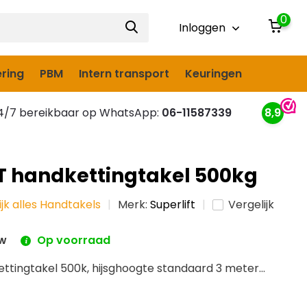
0
Inloggen
ring
PBM
Intern transport
Keuringen
/7 bereikbaar op WhatsApp:
06-11587339
8,9
T handkettingtakel 500kg
ijk alles Handtakels
Merk:
Superlift
Vergelijk
tw
Op voorraad
ttingtakel 500k, hijsghoogte standaard 3 meter...