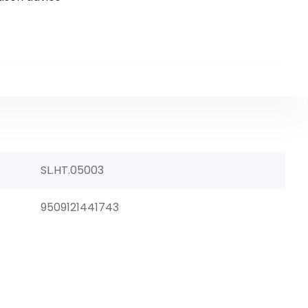
SL.HT.05003
9509121441743