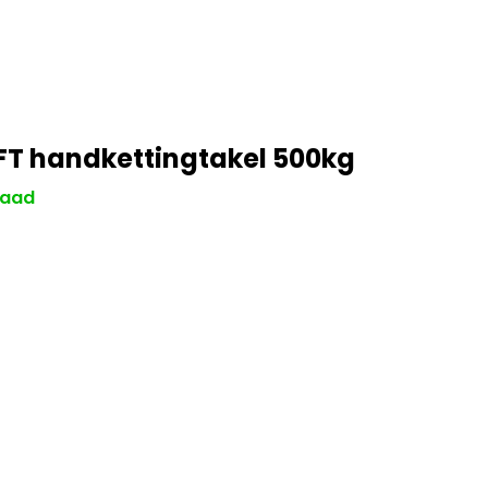
FT handkettingtakel 500kg
raad