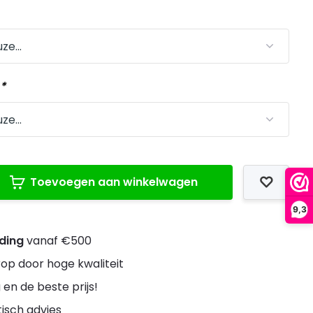
:
*
Toevoegen aan winkelwagen
9,3
nding
vanaf €500
rop door hoge kwaliteit
 en de beste prijs!
stisch advies