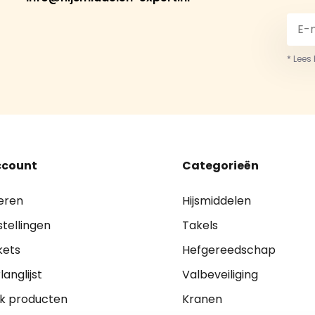
* Lees
ccount
Categorieën
eren
Hijsmiddelen
stellingen
Takels
kets
Hefgereedschap
langlijst
Valbeveiliging
jk producten
Kranen