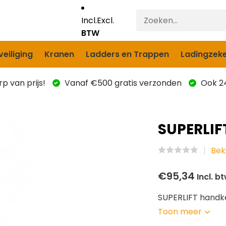
Incl.
Excl.
BTW
eiliging
Kranen
Ladders en Trappen
Ladingzeke
p van prijs!
Vanaf €500 gratis verzonden
Ook 24
SUPERLIF
Bek
€95,34
Incl. b
SUPERLIFT handke
Toon meer