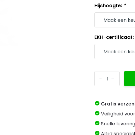
Hijshoogte:
*
EKH-certificaat
-
+
Gratis verze
Veiligheid voo
Snelle levering
Altijd speciali