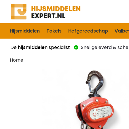
Hijsmiddelen
Takels
Hefgereedschap
Valbev
De
hijsmiddelen
specialist
Snel geleverd & scher
Home