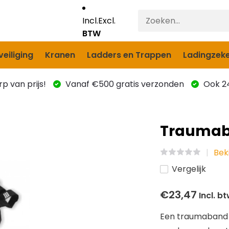
Incl.
Excl.
BTW
eiliging
Kranen
Ladders en Trappen
Ladingzeke
p van prijs!
Vanaf €500 gratis verzonden
Ook 24
Traumab
Bek
Vergelijk
€23,47
Incl. b
Een traumaband s