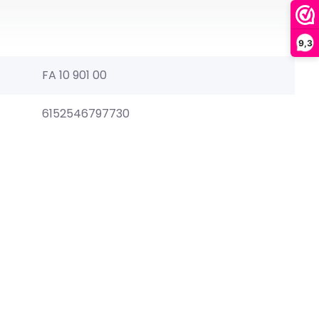
9,3
FA 10 901 00
6152546797730