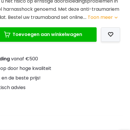
 u het risico op ernstige doorbloedingsproblemen in
el harnasshock genoemd. Met deze anti-traumariem
at. Bestel uw traumaband set online....
Toon meer
Toevoegen aan winkelwagen
nding
vanaf €500
rop door hoge kwaliteit
 en de beste prijs!
stisch advies