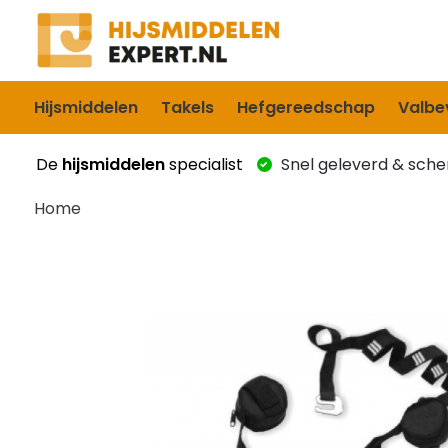
Hijsmiddelen
Takels
Hefgereedschap
Valbev
De
hijsmiddelen
specialist
Snel geleverd & scher
Home