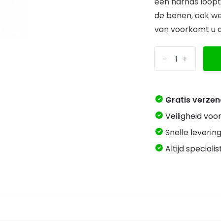
een harnas loopt
de benen, ook w
van voorkomt u d
-
+
Gratis verze
Veiligheid voo
Snelle levering
Altijd speciali