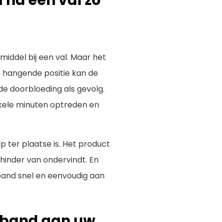
na een val zo
iddel bij een val. Maar het
n hangende positie kan de
e doorbloeding als gevolg.
nkele minuten optreden en
p ter plaatse is. Het product
 hinder van ondervindt. En
 band snel en eenvoudig aan
aband aan uw