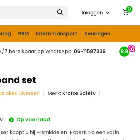
0
Inloggen
ring
PBM
Intern transport
Keuringen
/7 bereikbaar op WhatsApp:
06-11587339
8,9
and set
ijk alles Diversen
Merk:
Kratos Safety
tw
Op voorraad
et koopt u bij Hijsmiddelen-Expert. Na een val in