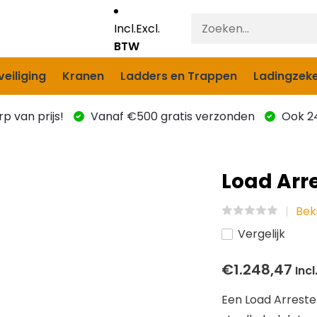
Incl.
Excl.
BTW
eiliging
Kranen
Ladders en Trappen
Ladingzeke
p van prijs!
Vanaf €500 gratis verzonden
Ook 24
Load Arr
Bek
Vergelijk
€1.248,47
Incl
Een Load Arreste