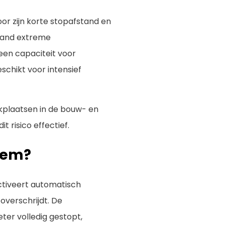
or zijn korte stopafstand en
tand extreme
een capaciteit voor
chikt voor intensief
rkplaatsen in de bouw- en
t risico effectief.
eem?
ctiveert automatisch
overschrijdt. De
ter volledig gestopt,