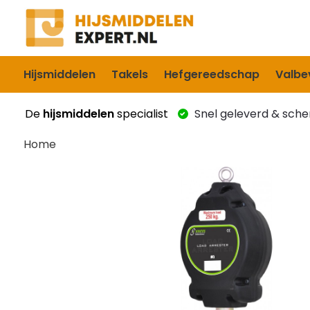
Hijsmiddelen
Takels
Hefgereedschap
Valbev
De
hijsmiddelen
specialist
Snel geleverd & scher
Home