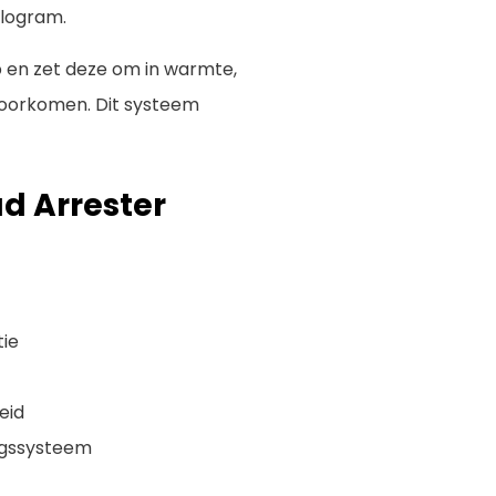
ilogram.
 en zet deze om in warmte,
 voorkomen. Dit systeem
ad Arrester
ie
eid
ngssysteem