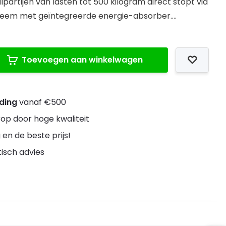
lpartijen van lasten tot 500 kilogram direct stopt via
eem met geïntegreerde energie-absorber....
Toevoegen aan winkelwagen
nding
vanaf €500
rop door hoge kwaliteit
 en de beste prijs!
stisch advies