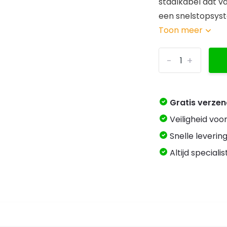
staalkabel dat va
een snelstopsyst
Toon meer
-
+
Gratis verze
Veiligheid voo
Snelle levering
Altijd speciali