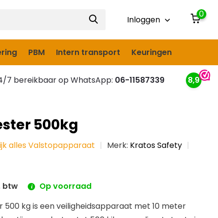
0
Inloggen
ring
PBM
Intern transport
Keuringen
/7 bereikbaar op WhatsApp:
06-11587339
8,9
ester 500kg
ijk alles Valstopapparaat
Merk:
Kratos Safety
. btw
Op voorraad
r 500 kg is een veiligheidsapparaat met 10 meter