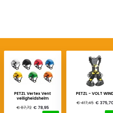
PETZL Vertex Vent
PETZL - VOLT WIN
veiligheidshelm
€ 417,45
€ 375,7
€ 87,72
€ 78,95