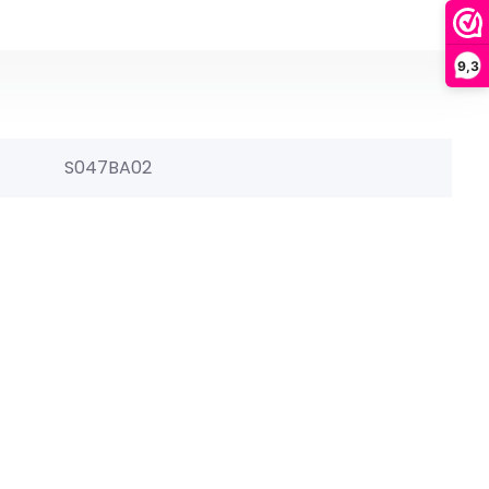
9,3
S047BA02