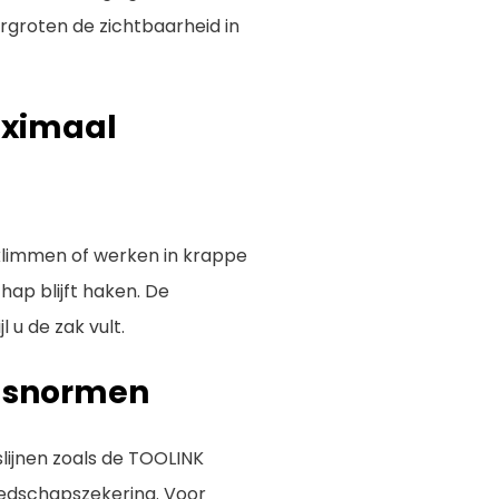
rgroten de zichtbaarheid in
aximaal
 klimmen of werken in krappe
hap blijft haken. De
 u de zak vult.
idsnormen
ijnen zoals de TOOLINK
eedschapszekering. Voor