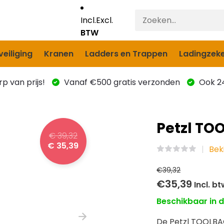
Incl.
Excl.
BTW
eiliging
Kranen
Ladders en Trappen
Ladingzeke
p van prijs!
Vanaf €500 gratis verzonden
Ook 24
Petzl TO
€ 39,32
€ 35,39
Bek
€39,32
€35,39
Incl. b
Beschikbaar in d
De Petzl TOOLBA