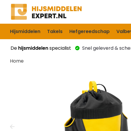
Hijsmiddelen
Takels
Hefgereedschap
Valbev
De
hijsmiddelen
specialist
Snel geleverd & scher
Home