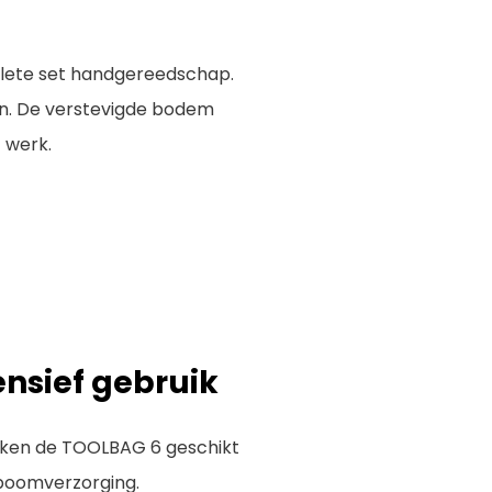
plete set handgereedschap.
en. De verstevigde bodem
 werk.
ensief gebruik
aken de TOOLBAG 6 geschikt
n boomverzorging.