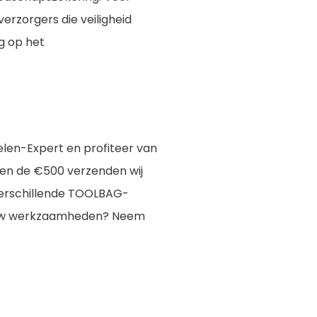
rzorgers die veiligheid
ng op het
elen-Expert en profiteer van
oven de €500 verzenden wij
 verschillende TOOLBAG-
or uw werkzaamheden? Neem