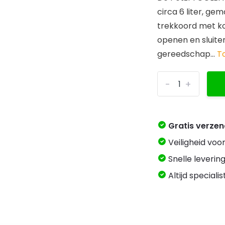
circa 6 liter, ge
trekkoord met ko
openen en sluiten
gereedschap...
T
-
+
Gratis verze
Veiligheid voo
Snelle levering
Altijd speciali