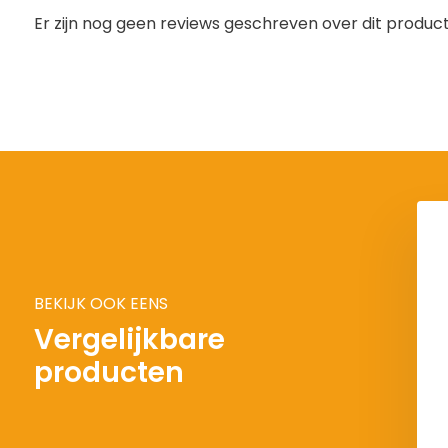
Er zijn nog geen reviews geschreven over dit product.
BEKIJK OOK EENS
Vergelijkbare
producten
TZL - ASTRO
PETZL - NEWTON
1,65
€ 397,48
€ 121,-
€ 108,90