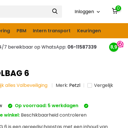
0
Inloggen
ring
PBM
Intern transport
Keuringen
/7 bereikbaar op WhatsApp:
06-11587339
8,9
OLBAG 6
ijk alles Valbeveiliging
Merk:
Petzl
Vergelijk
tw
Op voorraad: 5 werkdagen
e winkel:
Beschikbaarheid controleren
G 6 is een gereedschapstas met een inhoud van