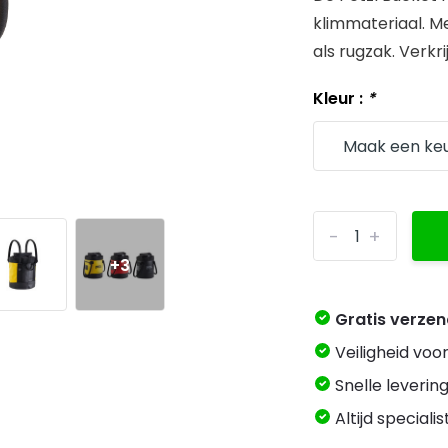
klimmateriaal. M
als rugzak. Verkri
Kleur :
*
-
+
+3
Gratis verze
Veiligheid voo
Snelle levering
Altijd speciali