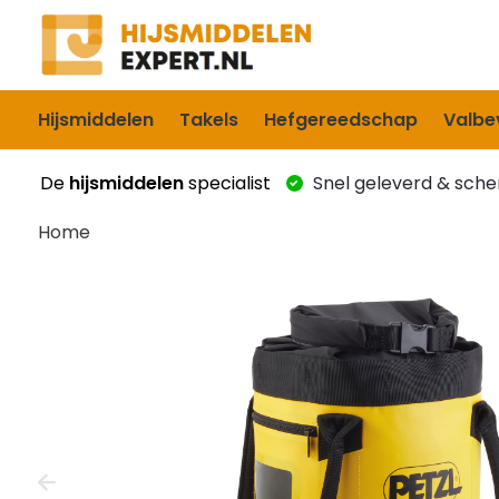
Hijsmiddelen
Takels
Hefgereedschap
Valbev
De
hijsmiddelen
specialist
Snel geleverd & scher
Home