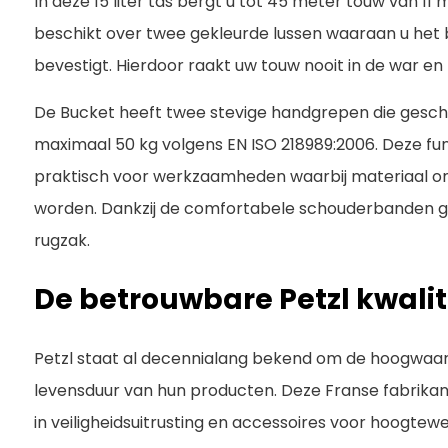
In deze 15 liter tas bergt u tot 45 meter touw van 11
beschikt over twee gekleurde lussen waaraan u het 
bevestigt. Hierdoor raakt uw touw nooit in de war en 
De Bucket heeft twee stevige handgrepen die geschikt
maximaal 50 kg volgens EN ISO 218989:2006. Deze fu
praktisch voor werkzaamheden waarbij materiaal
worden. Dankzij de comfortabele schouderbanden geb
rugzak.
De betrouwbare Petzl kwalit
Petzl staat al decennialang bekend om de hoogwaard
levensduur van hun producten. Deze Franse fabrikant
in veiligheidsuitrusting en accessoires voor hoogt