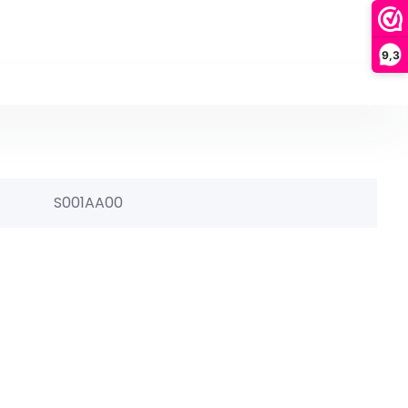
9,3
S001AA00