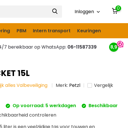
0
Inloggen
ring
PBM
Intern transport
Keuringen
/7 bereikbaar op WhatsApp:
06-11587339
8,9
KET 15L
ijk alles Valbeveiliging
Merk:
Petzl
Vergelijk
w
Op voorraad: 5 werkdagen
Beschikbaar
chikbaarheid controleren
5 liter is een veelzijdige tas voor touwen en