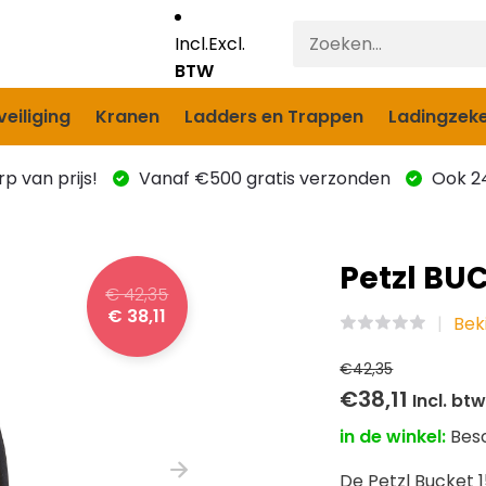
Incl.
Excl.
BTW
eiliging
Kranen
Ladders en Trappen
Ladingzeke
p van prijs!
Vanaf €500 gratis verzonden
Ook 24
Petzl BUC
€ 42,35
€ 38,11
Bek
€42,35
€38,11
Incl. bt
in de winkel:
Bes
De Petzl Bucket 1