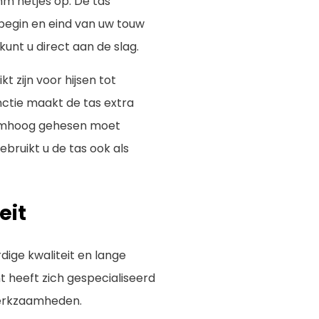
 mm netjes op. De tas
begin en eind van uw touw
kunt u direct aan de slag.
 zijn voor hijsen tot
nctie maakt de tas extra
 omhoog gehesen moet
ruikt u de tas ook als
eit
ige kwaliteit en lange
 heeft zich gespecialiseerd
ewerkzaamheden.