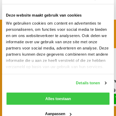
Delen
Deze website maakt gebruik van cookies
We gebruiken cookies om content en advertenties te
BEKIJK OOK EENS
personaliseren, om functies voor social media te bieden
en om ons websiteverkeer te analyseren. Ook delen we
Vergelijkbare producten
informatie over uw gebruik van onze site met onze
partners voor social media, adverteren en analyse. Deze
partners kunnen deze gegevens combineren met andere
informatie die u aan ze heeft verstrekt of die ze hebben
verzameld op basis van uw gebruik van hun services.
PETZL - AVAO FAST
PETZL - NEWTON EASY
Details tonen
€ 326,70
€ 168,79
€ 363,-
€ 187,55
Alles toestaan
Aanpassen