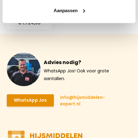
Valblok met 30
meter staalkabel en
Aanpassen
reddingsfunctie
€ 1.724,85
Advies nodig?
WhatsApp Jos! Ook voor grote
aantallen.
info@hijsmiddelen-
WhatsApp Jos
expert.nl